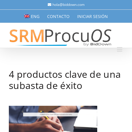
Saltar
hola@biddown.com
al
ENG
CONTACTO
INICIAR SESIÓN
contenido
4 productos clave de una
subasta de éxito