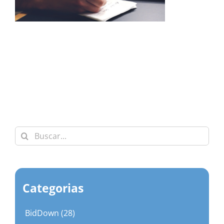
Buscar:
Categorias
BidDown (28)