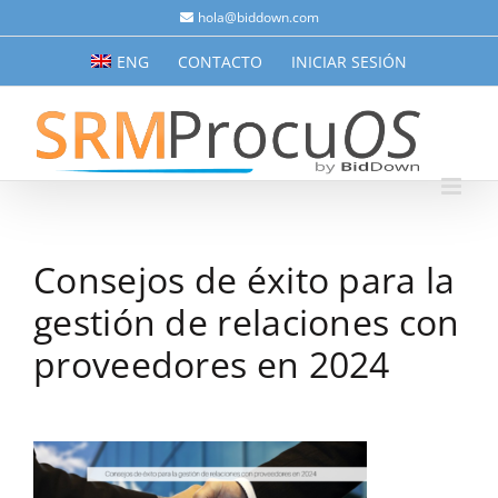
Saltar
hola@biddown.com
al
ENG
CONTACTO
INICIAR SESIÓN
contenido
Consejos de éxito para la
gestión de relaciones con
proveedores en 2024