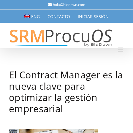
Saltar
hola@biddown.com
al
ENG
CONTACTO
INICIAR SESIÓN
contenido
El Contract Manager es la
nueva clave para
optimizar la gestión
empresarial