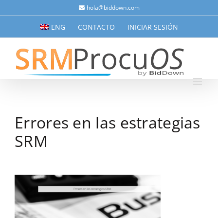
Saltar
hola@biddown.com
al
ENG
CONTACTO
INICIAR SESIÓN
contenido
Errores en las estrategias
SRM