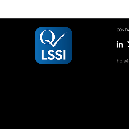
CONT
hola