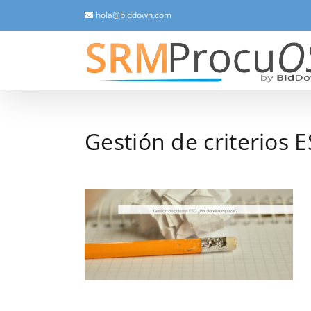
Saltar
hola@biddown.com
al
contenido
Gestión de criterios