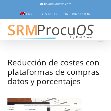
Saltar
hola@biddown.com
al
ENG
CONTACTO
INICIAR SESIÓN
contenido
Reducción de costes con
plataformas de compras
datos y porcentajes