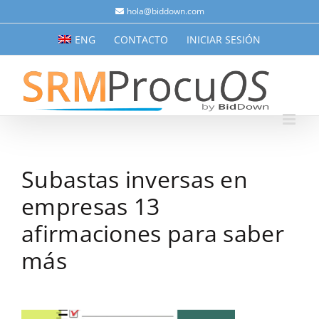
Saltar
hola@biddown.com
al
ENG
CONTACTO
INICIAR SESIÓN
contenido
Subastas inversas en
empresas 13
afirmaciones para saber
más