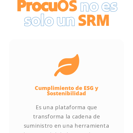
Procu
OS
no es
solo un
SRM
Cumplimiento de ESG y
Cumplimiento de ESG y
Sostenibilidad
Sostenibilidad
Es una plataforma que
Es una plataforma que
transforma la cadena de
transforma la cadena de
suministro en una herramienta
suministro en una herramienta