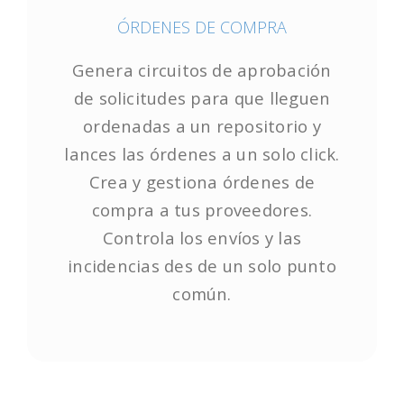
ÓRDENES DE COMPRA
ÓRDENES DE COMPRA
Genera circuitos de aprobación
Genera circuitos de aprobación
de solicitudes para que lleguen
de solicitudes para que lleguen
ordenadas a un repositorio y
ordenadas a un repositorio y
lances las órdenes a un solo click.
lances las órdenes a un solo click.
Crea y gestiona órdenes de
Crea y gestiona órdenes de
compra a tus proveedores.
compra a tus proveedores.
Controla los envíos y las
Controla los envíos y las
incidencias des de un solo punto
incidencias des de un solo punto
común.
común.
Empieza ya!