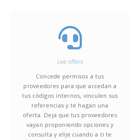
Live offers
Life Offers
Concede permisos a tus
Concede permisos a tus
proveedores para que accedan a
proveedores para que accedan a
tus códigos internos, vinculen sus
tus códigos internos, vinculen sus
referencias y te hagan una
referencias y te hagan una
oferta. Deja que tus proveedores
oferta. Deja que tus proveedores
vayan proponiendo opciones y
vayan proponiendo opciones y
consulta y elije cuando a ti te
consulta y elije cuando a ti te