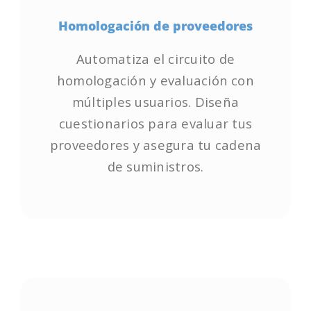
Homologación de proveedores
Homologación de proveedores
Automatiza el circuito de
Automatiza el circuito de
homologación y evaluación con
homologación y evaluación con
múltiples usuarios. Diseña
múltiples usuarios. Diseña
cuestionarios para evaluar tus
cuestionarios para evaluar tus
proveedores y asegura tu cadena
proveedores y asegura tu cadena
de suministros.
de suministros.
Empieza ya!