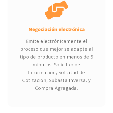
Negociación electrónica
Negociación electrónica
Emite electrónicamente el
Emite electrónicamente el
proceso que mejor se adapte al
proceso que mejor se adapte al
tipo de producto en menos de 5
tipo de producto en menos de 5
minutos. Solicitud de
minutos. Solicitud de
Información, Solicitud de
Información, Solicitud de
Cotización, Subasta Inversa, y
Cotización, Subasta Inversa, y
Compra Agregada.
Compra Agregada.
Empieza ya!