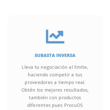
SUBASTA INVERSA
SUBASTA INVERSA
Lleva tu negociación al límite,
Lleva tu negociación al límite,
haciendo competir a tus
haciendo competir a tus
proveedores a tiempo real.
proveedores a tiempo real.
Obtén los mejores resultados,
Obtén los mejores resultados,
también con productos
también con productos
diferentes pues ProcuOS
diferentes pues ProcuOS