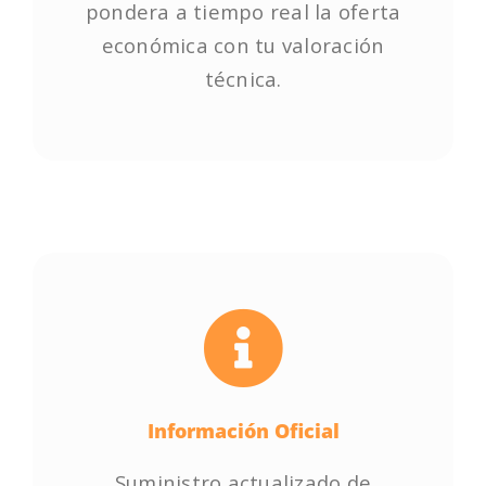
pondera a tiempo real la oferta
pondera a tiempo real la oferta
económica con tu valoración
económica con tu valoración
técnica.
técnica.
Empieza ya!
Información Oficial
Información Oficial
Suministro actualizado de
Suministro actualizado de