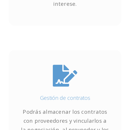
interese.
interese.
Empieza ya!
Gestión de contratos
Gestión de contratos
Podrás almacenar los contratos
Podrás almacenar los contratos
con proveedores y vincularlos a
con proveedores y vincularlos a
la negociación, al proveedor y los
la negociación, al proveedor y los