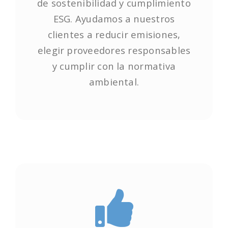
de sostenibilidad y cumplimiento
de sostenibilidad y cumplimiento
ESG. Ayudamos a nuestros
ESG. Ayudamos a nuestros
clientes a reducir emisiones,
clientes a reducir emisiones,
elegir proveedores responsables
elegir proveedores responsables
y cumplir con la normativa
y cumplir con la normativa
ambiental.
ambiental.
Empieza ya!