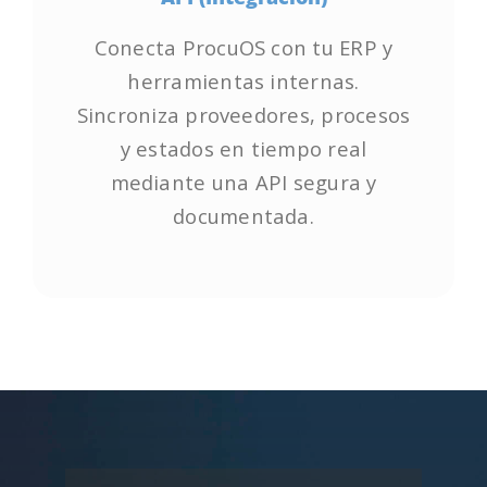
Conecta ProcuOS con tu ERP y
Conecta ProcuOS con tu ERP y
herramientas internas.
herramientas internas.
Sincroniza proveedores, procesos
Sincroniza proveedores, procesos
y estados en tiempo real
y estados en tiempo real
mediante una API segura y
mediante una API segura y
documentada.
documentada.
Empieza ya!