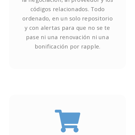
códigos relacionados. Todo
códigos relacionados. Todo
ordenado, en un solo repositorio
ordenado, en un solo repositorio
y con alertas para que no se te
y con alertas para que no se te
pase ni una renovación ni una
pase ni una renovación ni una
bonificación por rapple.
bonificación por rapple.
Empieza ya!