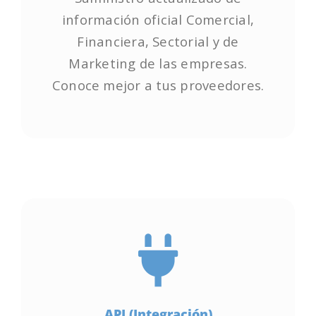
información oficial Comercial,
información oficial Comercial,
Financiera, Sectorial y de
Financiera, Sectorial y de
Marketing de las empresas.
Marketing de las empresas.
Conoce mejor a tus proveedores.
Conoce mejor a tus proveedores.
Empieza ya!
API (Integración)
API (Integración)