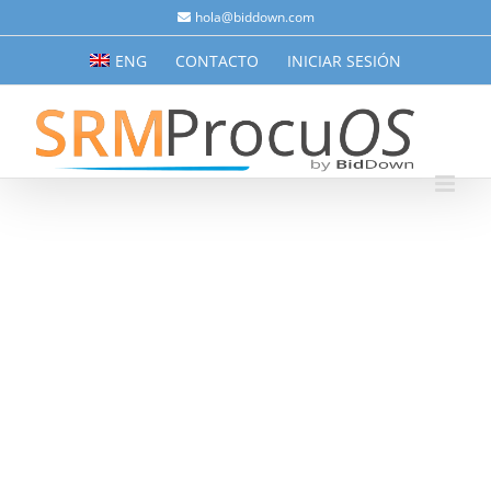
Saltar
hola@biddown.com
al
ENG
CONTACTO
INICIAR SESIÓN
contenido