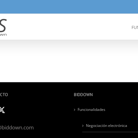
FU
ACTO
BIDDOWN
Funcionalidades
Negociación electrónica
@biddown.com