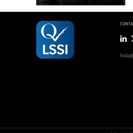
CONT
hola