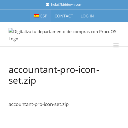
Skip
hola@biddown.com
to
ESP
CONTACT
LOG IN
content
accountant-pro-icon-
set.zip
accountant-pro-icon-set.zip