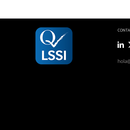
CONT
hola