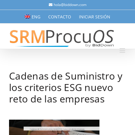
Saltar
hola@biddown.com
al
ENG
CONTACTO
INICIAR SESIÓN
contenido
Cadenas de Suministro y
los criterios ESG nuevo
reto de las empresas