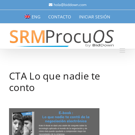
Saltar
hola@biddown.com
al
ENG
CONTACTO
INICIAR SESIÓN
contenido
CTA Lo que nadie te
conto