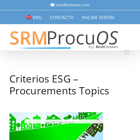
Saltar
hola@biddown.com
al
ENG
CONTACTO
INICIAR SESIÓN
contenido
Criterios ESG –
Procurements Topics