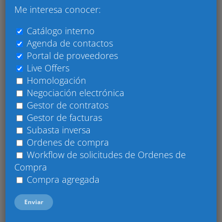
BidDown (28)
Me interesa conocer:
Big Data (6)
Catálogo interno
Agenda de contactos
Cadena de suministros (50)
Portal de proveedores
Certificaciones (16)
Live Offers
Homologación
Gestión de proveedores (126)
Negociación electrónica
Gestión del ahorro (138)
Gestor de contratos
Gestor de facturas
Gestión Empresarial (296)
Subasta inversa
Guest posts (30)
Ordenes de compra
Workflow de solicitudes de Ordenes de
Mejorar eficiencia (349)
Compra
Negociación (59)
Compra agregada
Proceso de compras (235)
Procurement Express (36)