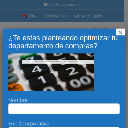
Saltar
hola@biddown.com
al
ENG
CONTACTO
INICIAR SESIÓN
contenido
×
¿Te estas planteando optimizar tu
departamento de compras?
Diferencias entre
subasta Holandesa y
subasta Japonesa
Nombre
Email corporativo