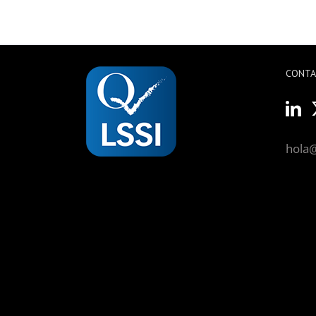
CONT
hola