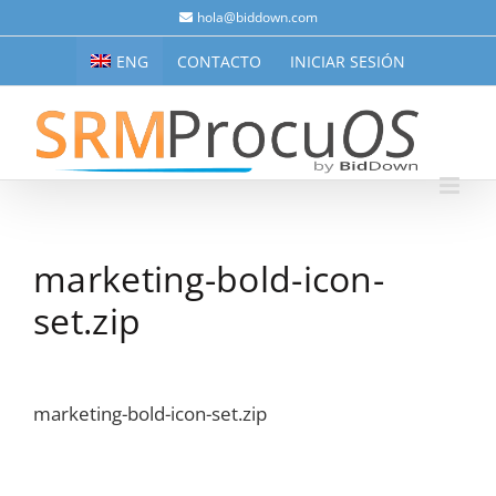
Saltar
hola@biddown.com
al
ENG
CONTACTO
INICIAR SESIÓN
contenido
marketing-bold-icon-
set.zip
marketing-bold-icon-set.zip