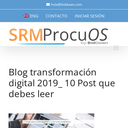
Saltar
hola@biddown.com
al
ENG
CONTACTO
INICIAR SESIÓN
contenido
Blog transformación
digital 2019_ 10 Post que
debes leer