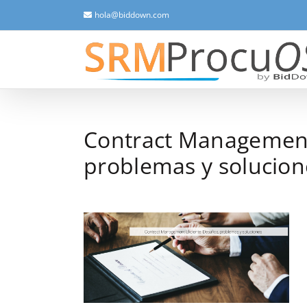
Saltar
hola@biddown.com
al
contenido
Contract Management 
problemas y solucion