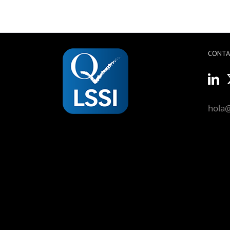
CONT
hola