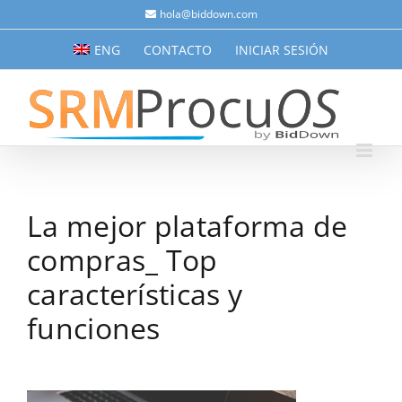
Saltar
hola@biddown.com
al
ENG
CONTACTO
INICIAR SESIÓN
contenido
La mejor plataforma de
compras_ Top
características y
funciones