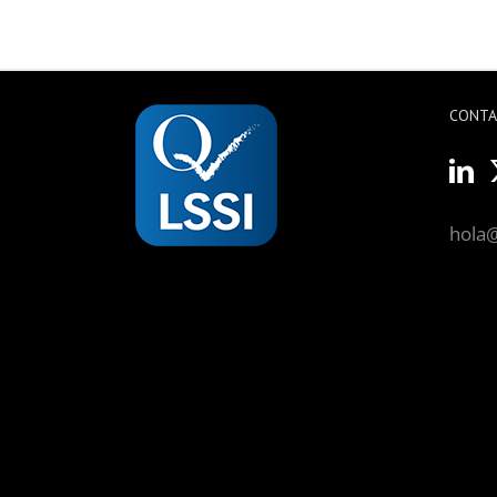
CONT
hola