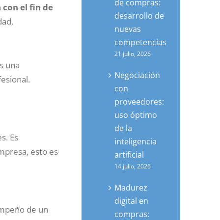
de compras:
 con el fin de
desarrollo de
dad.
nuevas
competencias
21 julio, 2026
Es una
Negociación
esional.
con
proveedores:
uso óptimo
de la
s. Es
inteligencia
mpresa, esto es
artificial
14 julio, 2026
Madurez
digital en
sempeño de un
compras: