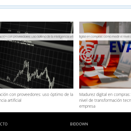
ción con proveedores: uso óptimo de la
Madurez digital en compras:
cia artificial
nivel de transformación tecn
empresa
ACTO
BIDDOWN