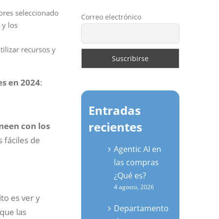
dores seleccionado
Correo electrónico
y los
ilizar recursos y
es en 2024
:
Entradas
recientes
neen con los
 fáciles de
Agentic AI en
las compras
¿Qué es?
4 agosto, 2026
to es ver y
Departamento
que las