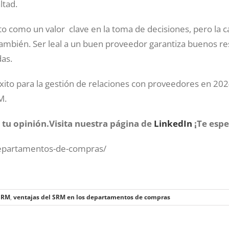
ltad.
o como un valor clave en la toma de decisiones, pero la ca
mbién. Ser leal a un buen proveedor garantiza buenos re
das.
xito para la gestión de relaciones con proveedores en 20
M.
tu opinión.Visita nuestra página de
LinkedIn
¡Te esp
-departamentos-de-compras/
SRM
,
ventajas del SRM en los departamentos de compras