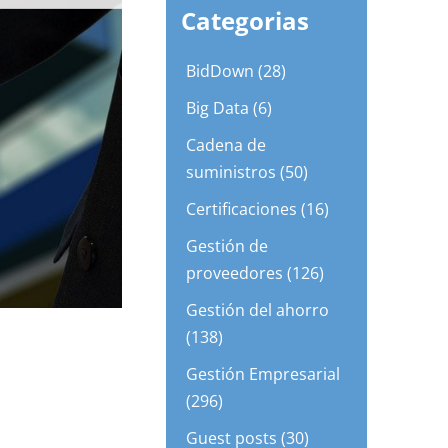
Categorias
BidDown (28)
Big Data (6)
Cadena de
suministros (50)
Certificaciones (16)
Gestión de
proveedores (126)
Gestión del ahorro
(138)
Gestión Empresarial
(296)
Guest posts (30)