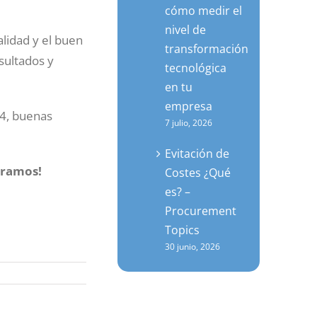
cómo medir el
nivel de
lidad y el buen
transformación
sultados y
tecnológica
en tu
empresa
24, buenas
7 julio, 2026
Evitación de
eramos!
Costes ¿Qué
es? –
Procurement
Topics
30 junio, 2026