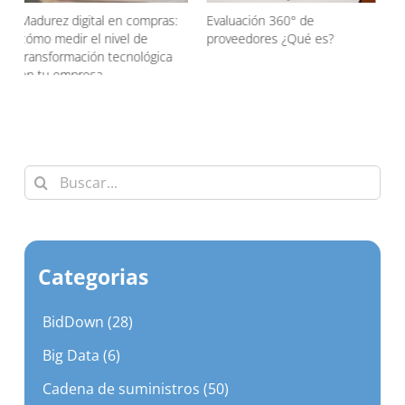
Evaluación 360° de
Agentic AI en las compras
proveedores ¿Qué es?
¿Qué es?
d
Buscar:
Categorias
BidDown (28)
Big Data (6)
Cadena de suministros (50)
Certificaciones (16)