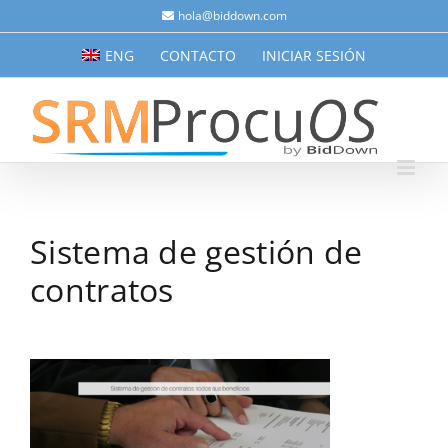
Saltar
hola@biddown.com
al
ENG
CONTACTO
INICIAR SESIÓN
contenido
Sistema de gestión de
contratos