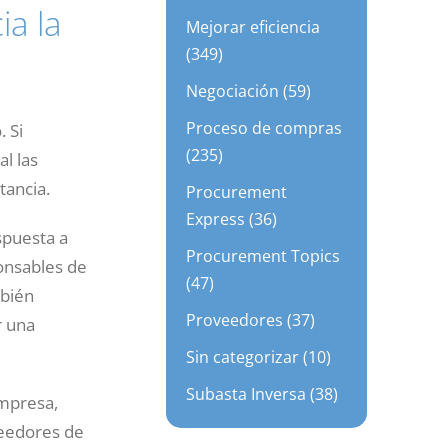
ia la
Mejorar eficiencia
(349)
Negociación (59)
Proceso de compras
 Si
(235)
al las
tancia.
Procurement
Express (36)
spuesta a
Procurement Topics
onsables de
(47)
mbién
Proveedores (37)
r una
Sin categorizar (10)
Subasta Inversa (38)
mpresa,
veedores de