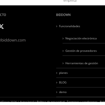
empresa
ACTO
BIDDOWN
Funcionalidades
Negociación electrónica
@biddown.com
Gestión de proveedores
Herramientas de gestión
planes
BLOG
demo
BidDown
2026 |
Aviso legal y Política de privacidad
-
Terminos y condiciones
-
Poli