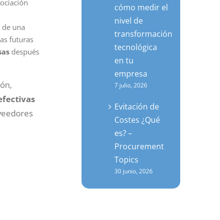
gociación
cómo medir el
nivel de
e de una
transformación
as futuras
tecnológica
sas
después
en tu
empresa
ión,
7 julio, 2026
efectivas
Evitación de
oveedores
Costes ¿Qué
es? –
Procurement
Topics
30 junio, 2026