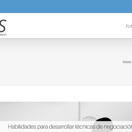
FU
Inicio