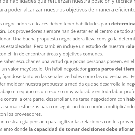
 de habilidades que refuerzan nuestra posición y técnica
ara poder alcanzar nuestros objetivos de manera eficiente
os negociadores eficaces deben tener habilidades para
determina
ión
. Los proveedores siempre han de estar en el centro de todo an
cionar. Una buena propuesta negociadora lleva consigo la determ
etas establecidas. Pero también incluye un estudio de nuestra
rela
on el fin de encontrar áreas y objetivos comunes.
ue saber escuchar es una virtud que pocas personas poseen, en el 
a un valor mayúsculo. Un hábil negociador
gasta parte del tiem
, fijándose tanto en las señales verbales como las no verbales. E
er moldear nuestra propuesta a medida que se desarrolla la neg
trabajo en equipo es un recurso muy valorable en toda labor prof
 contra la otra parte, desarrollar una tarea negociadora con
hab
a sumar esfuerzos para conseguir un bien común, multiplicándo
 con los proveedores.
una estrategia pensada para agilizar las relaciones con los provee
amiento donde
la capacidad de tomar decisiones debe aflora