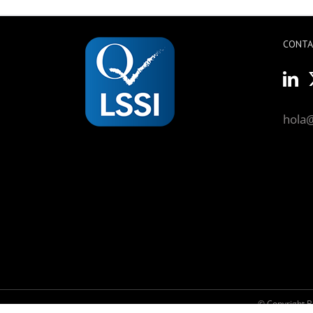
CONT
hola
© Copyright 