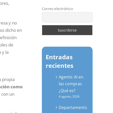
ores,
Correo electrónico
esa y no
os dicho en
definición
ples de
 y la
Entradas
recientes
Agentic AI en
u propia
las compras
iación como
¿Qué es?
a
con un
4 agosto, 2026
Departamento