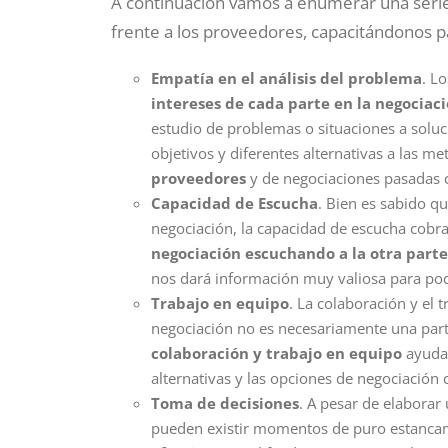
A continuación vamos a enumerar una serie
frente a los proveedores, capacitándonos p
Empatía en el análisis del problema
. L
intereses de cada parte en la negociac
estudio de problemas o situaciones a solu
objetivos y diferentes alternativas a las m
proveedores
y de negociaciones pasadas c
Capacidad de Escucha
. Bien es sabido q
negociación, la capacidad de escucha cobr
negociación escuchando a la otra parte
nos dará información muy valiosa para pod
Trabajo en equipo
. La colaboración y el 
negociación no es necesariamente una parte
colaboración
y trabajo en equipo
ayuda 
alternativas y las opciones de negociación
Toma de decisiones
. A pesar de elaborar 
pueden existir momentos de puro estanc