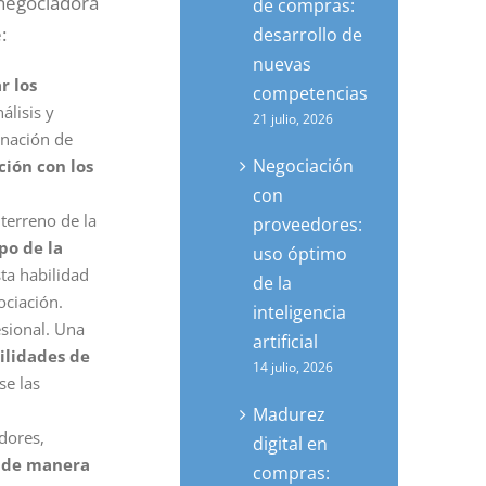
 negociadora
de compras:
:
desarrollo de
nuevas
r los
competencias
álisis y
21 julio, 2026
inación de
Negociación
ción con los
con
terreno de la
proveedores:
po de la
uso óptimo
sta habilidad
de la
ociación.
inteligencia
esional. Una
artificial
ilidades de
14 julio, 2026
se las
Madurez
dores,
digital en
r de manera
compras: