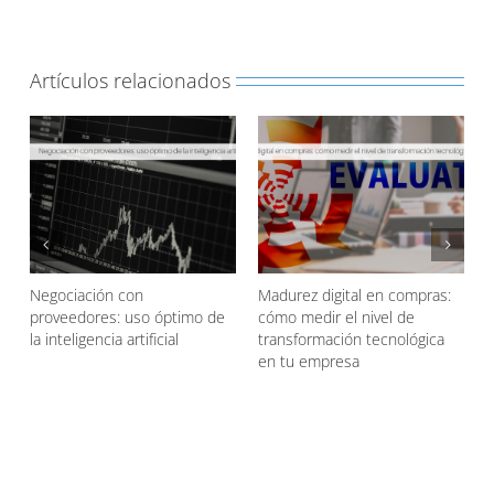
Artículos relacionados
Evaluación 360° de
Agentic AI en las compras
proveedores ¿Qué es?
¿Qué es?
d
Buscar: