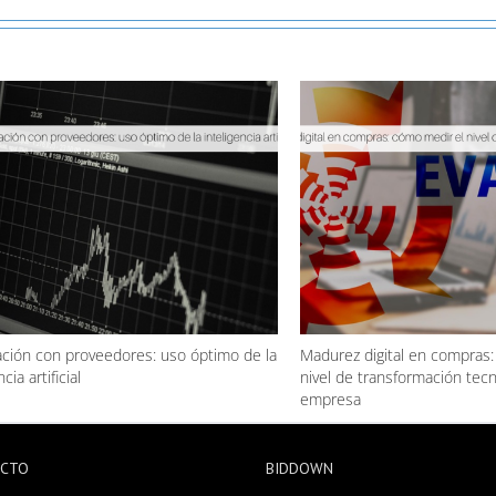
ción con proveedores: uso óptimo de la
Madurez digital en compras:
cia artificial
nivel de transformación tecn
empresa
ACTO
BIDDOWN