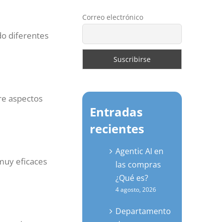
Correo electrónico
o diferentes
re aspectos
Entradas
recientes
Agentic AI en
uy eficaces
las compras
¿Qué es?
4 agosto, 2026
Departamento