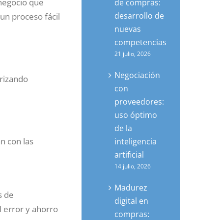
 negocio que
de compras:
desarrollo de
un proceso fácil
nuevas
competencias
21 julio, 2026
Negociación
orizando
con
proveedores:
uso óptimo
de la
n con las
inteligencia
artificial
14 julio, 2026
Madurez
s de
digital en
l error y ahorro
compras: