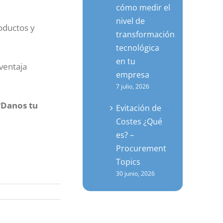
cómo medir el
nivel de
roductos y
transformación
tecnológica
en tu
ventaja
empresa
7 julio, 2026
?
Danos tu
Evitación de
Costes ¿Qué
es? –
Procurement
Topics
30 junio, 2026