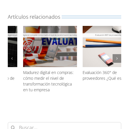
Artículos relacionados
Evaluación 360° de
Agentic AI en las compras
proveedores ¿Qué es?
¿Qué es?
d
Buscar: