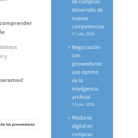
de compras:
desarrollo de
nuevas
comprender
competencias
le
.
21 julio, 2026
istintos
Negociación
con
to y
proveedores:
uso óptimo
speramos!
de la
inteligencia
artificial
14 julio, 2026
Madurez
 de los proveedores
digital en
compras: