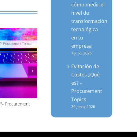
cómo medir el
nivel de
transformación
tecnológica
en tu
empresa
7 julio, 2026
Evitación de
Costes ¿Qué
es? –
Procurement
Topics
s?- Procurement
Diversificación de cadenas de suministro –
30 junio, 2026
Procurement Topics