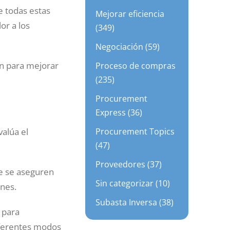
e todas estas
Mejorar eficiencia
or a los
(349)
Negociación (59)
n para mejorar
Proceso de compras
(235)
Procurement
Express (36)
Procurement Topics
alúa el
(47)
Proveedores (37)
ue se aseguren
Sin categorizar (10)
nes.
Subasta Inversa (38)
 para
iferentes modos