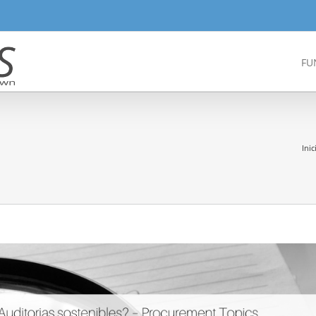
FU
Inic