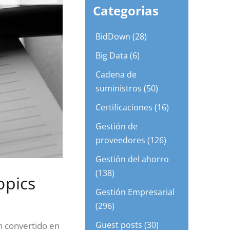
Categorias
BidDown (28)
Big Data (6)
Cadena de
suministros (50)
Certificaciones (16)
Gestión de
proveedores (126)
Gestión del ahorro
(138)
opics
Gestión Empresarial
(296)
Guest posts (30)
n convertido en