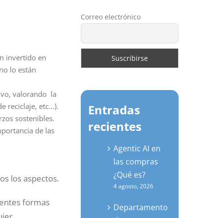
Correo electrónico
an invertido en
no lo están
ivo, valorando la
 reciclaje, etc…).
Entradas
rzos sostenibles.
recientes
portancia de las
Agentic AI en
las compras
¿Qué es?
os los aspectos.
4 agosto, 2026
rentes formas
Departamento
uier