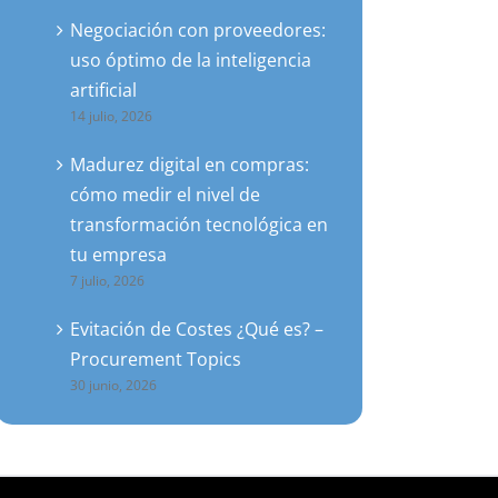
Negociación con proveedores:
uso óptimo de la inteligencia
artificial
14 julio, 2026
Madurez digital en compras:
cómo medir el nivel de
transformación tecnológica en
tu empresa
7 julio, 2026
Evitación de Costes ¿Qué es? –
Procurement Topics
30 junio, 2026