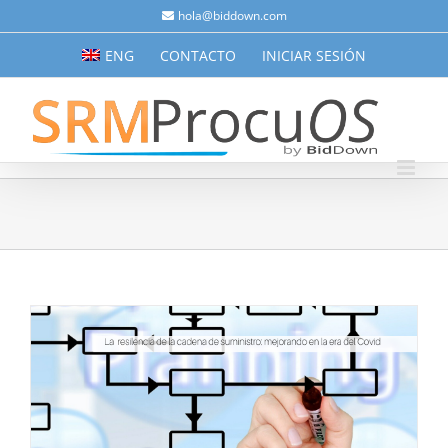
Saltar
hola@biddown.com
al
ENG
CONTACTO
INICIAR SESIÓN
contenido