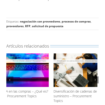
Etiquetas:
negociación con proveedores
,
procesos de compras
,
proveedores
,
RFP
,
solicitud de propuesta
Artículos relacionados
?
Diversificación de cadenas de
Evitación de Costes ¿Qué es?
D
suministro – Procurement
– Procurement Topics
p
Topics
P