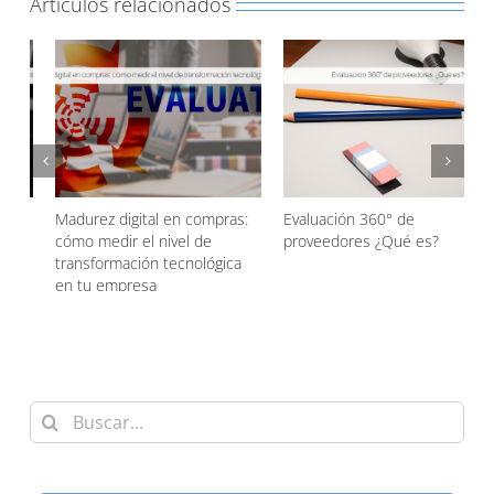
Artículos relacionados
Evaluación 360° de
Agentic AI en las compras
proveedores ¿Qué es?
¿Qué es?
d
Buscar: