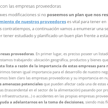
s con las empresas proveedoras
aves modificaciones si no
poseemos un plan que nos re
miento de nuestros proveedores
es vital para tener en
os contratiempos, a continuación vamos a enumerar una se
 tener estudiado y planificado un buen plan frente a esta
mpresas proveedoras
. En primer lugar, es preciso poseer un list
estamos trabajando: ubicación geográfica, productos y bienes qu
esta lista a razón de la importancia de estas empresas para 
rimos tienen igual importancia para el desarrollo de nuestro neg
emos bien claro las empresas proveedoras y su importancia en n
as amenazas potenciales
que pueden afectar cada una de estas
s (trascendental en el sector de la alimentación) pasando por p
d de infraestructuras…) o accidentes en las propias empresas provee
yuda a adelantarnos en la toma de decisiones
, siendo más fl