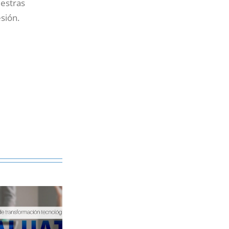
uestras
sión.