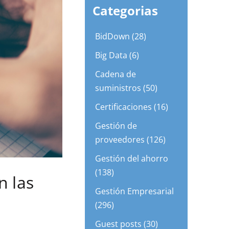
Categorias
BidDown (28)
Big Data (6)
Cadena de
suministros (50)
Certificaciones (16)
Gestión de
proveedores (126)
Gestión del ahorro
(138)
n las
Gestión Empresarial
(296)
Guest posts (30)