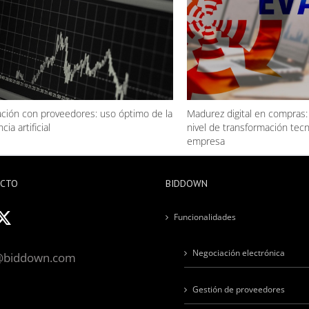
ción con proveedores: uso óptimo de la
Madurez digital en compras:
cia artificial
nivel de transformación tecn
empresa
ACTO
BIDDOWN
Funcionalidades
Negociación electrónica
@biddown.com
Gestión de proveedores