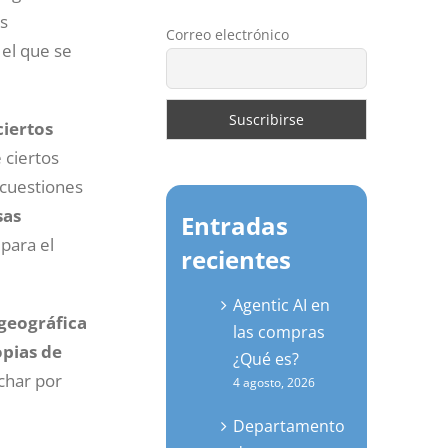
s
Correo electrónico
el que se
ciertos
 ciertos
 cuestiones
sas
Entradas
para el
recientes
Agentic AI en
 geográfica
las compras
opias de
¿Qué es?
char por
4 agosto, 2026
Departamento