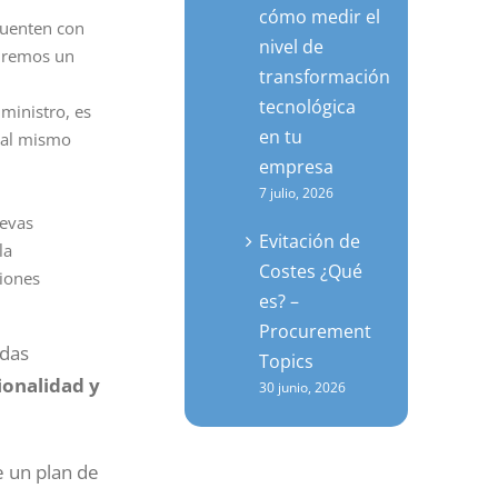
cómo medir el
cuenten con
nivel de
dremos un
transformación
tecnológica
ministro, es
en tu
 al mismo
empresa
7 julio, 2026
uevas
Evitación de
la
Costes ¿Qué
ciones
es? –
Procurement
adas
Topics
ionalidad y
30 junio, 2026
 un plan de