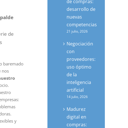
de compras:
desarrollo de
nuevas
spalde
competencias
21 julio, 2026
rie de
s
Negociación
con
proveedores:
ado baremado
uso óptimo
e nos
de la
nuestro
inteligencia
ocio.
artificial
uestro
14 julio, 2026
 empresas:
roblemas
Madurez
doras.
digital en
exibles y
compras: