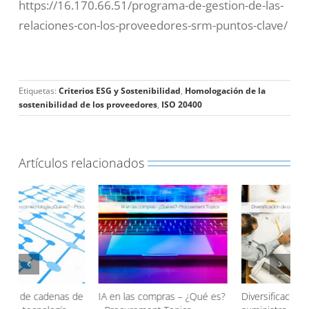
https://16.170.66.51/programa-de-gestion-de-las-
relaciones-con-los-proveedores-srm-puntos-clave/
Etiquetas:
Criterios ESG y Sostenibilidad
,
Homologación de la
sostenibilidad de los proveedores
,
ISO 20400
Artículos relacionados
mpras – ¿Qué es?
Diversificación de cadenas de
Evitación de Cost