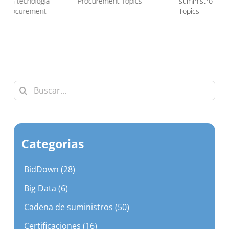
t Topics
suministro – Procurement
– Procurement Top
Topics
Buscar:
Categorias
BidDown (28)
Big Data (6)
Cadena de suministros (50)
Certificaciones (16)