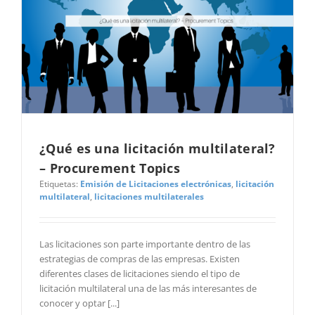
¿Qué es una licitación multilateral?
– Procurement Topics
Etiquetas:
Emisión de Licitaciones electrónicas
,
licitación
multilateral
,
licitaciones multilaterales
Las licitaciones son parte importante dentro de las
estrategias de compras de las empresas. Existen
diferentes clases de licitaciones siendo el tipo de
licitación multilateral una de las más interesantes de
conocer y optar [...]