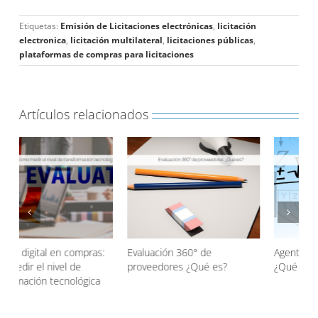
Etiquetas:
Emisión de Licitaciones electrónicas
,
licitación
electronica
,
licitación multilateral
,
licitaciones públicas
,
plataformas de compras para licitaciones
Artículos relacionados
Evaluación 360° de
Agentic AI en las compras
proveedores ¿Qué es?
¿Qué es?
d