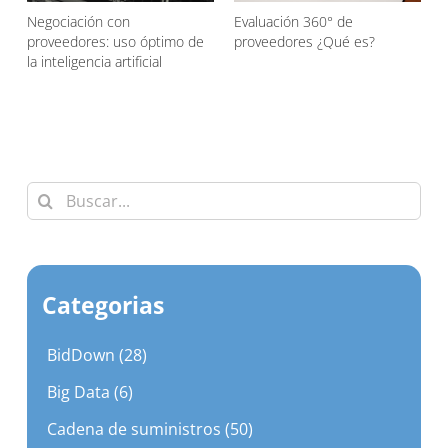
Uso de plataforma de
Agentic AI en las compras
compras: beneficios en
¿Qué es?
d
eficiencia, trazabilidad y
control
Buscar:
Categorias
BidDown (28)
Big Data (6)