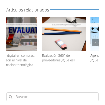
Artículos relacionados
Evaluación 360° de
Agentic AI en las compras
proveedores ¿Qué es?
¿Qué es?
d
Buscar: