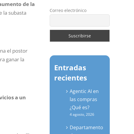
aumento de la
Correo electrónico
e la subasta
na el postor
ra ganar la
Entradas
recientes
Agentic AI en
vicios a un
las compras
¿Qué es?
4 agosto, 2026
Departamento