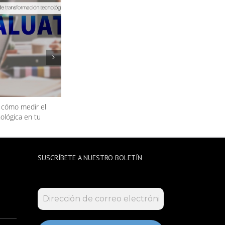
 cómo medir el
Evaluación 360° de proveedores ¿Qué es?
ológica en tu
SUSCRÍBETE A NUESTRO BOLETÍN