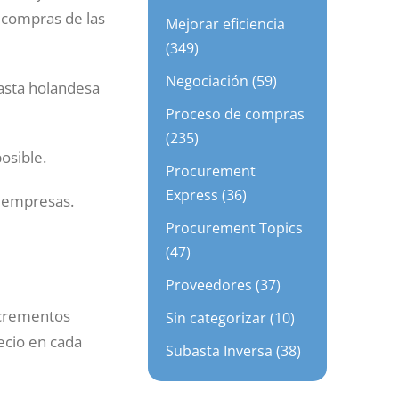
 compras de las
Mejorar eficiencia
(349)
Negociación (59)
basta holandesa
Proceso de compras
(235)
osible.
Procurement
Express (36)
 empresas.
Procurement Topics
(47)
Proveedores (37)
ncrementos
Sin categorizar (10)
ecio en cada
Subasta Inversa (38)