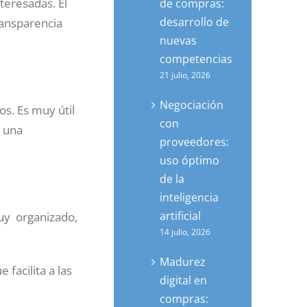
teresadas. El
de compras:
desarrollo de
ransparencia
nuevas
competencias
21 julio, 2026
Negociación
os. Es muy útil
con
n una
proveedores:
uso óptimo
de la
inteligencia
artificial
uy organizado,
14 julio, 2026
Madurez
ue facilita a las
digital en
compras: