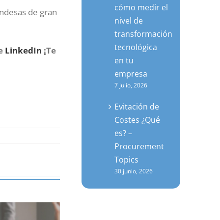
cómo medir el
andesas de gran
nivel de
transformación
tecnológica
de
LinkedIn
¡Te
en tu
empresa
7 julio, 2026
Evitación de
Costes ¿Qué
es? –
Procurement
Topics
30 junio, 2026