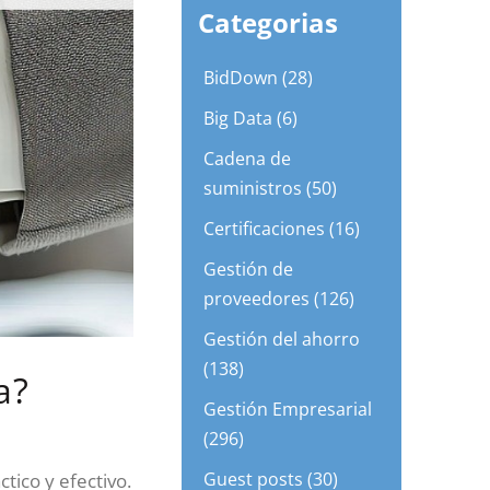
Categorias
BidDown (28)
Big Data (6)
Cadena de
suministros (50)
Certificaciones (16)
Gestión de
proveedores (126)
Gestión del ahorro
(138)
a?
Gestión Empresarial
(296)
Guest posts (30)
tico y efectivo.