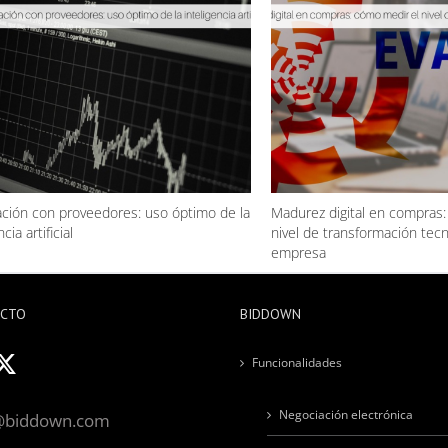
ción con proveedores: uso óptimo de la
Madurez digital en compras:
cia artificial
nivel de transformación tecn
empresa
ACTO
BIDDOWN
Funcionalidades
Negociación electrónica
@biddown.com