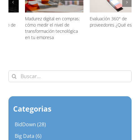
Evaluación 360° de
Agentic AI en las compras
proveedores ¿Qué es?
¿Qué es?
d
Buscar:
Categorias
BidDown (28)
Big Data (6)
Cadena de suministros (50)