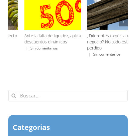
ca
¿Diferentes expectativas de
¿Conflicto con clientes?
A
negocio? No todo está
Opciones eficaces para
d
perdido
acabar bien
|
Sin comentarios
|
Sin comentarios
Buscar:
Categorias