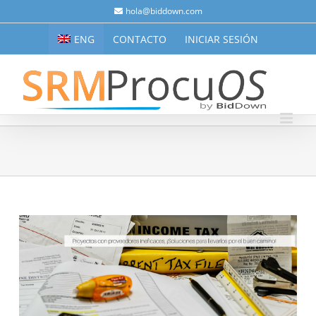
Saltar
hola@biddown.com
al
ENG
CONTACTO
INICIAR SESIÓN
contenido