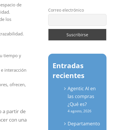
 espacio de
Correo electrónico
jidad.
de los
razabilidad.
u tiempo y
Entradas
e interacción
recientes
res, ofrecen,
Agentic AI en
las compras
¿Qué es?
o a partir de
4 agosto, 2026
acer con una
Departamento