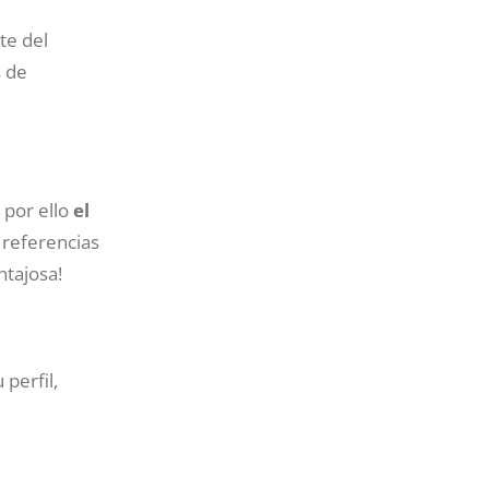
te del
s de
 por ello
el
 referencias
ntajosa!
perfil,