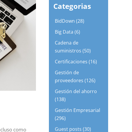
Categorias
BidDown (28)
Big Data (6)
Cadena de
suministros (50)
Certificaciones (16)
Gestión de
proveedores (126)
Gestión del ahorro
(138)
Gestión Empresarial
(296)
Guest posts (30)
incluso como