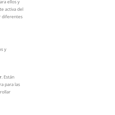
ra ellos y
e activa del
r diferentes
os y
r
. Están
a para las
ollar