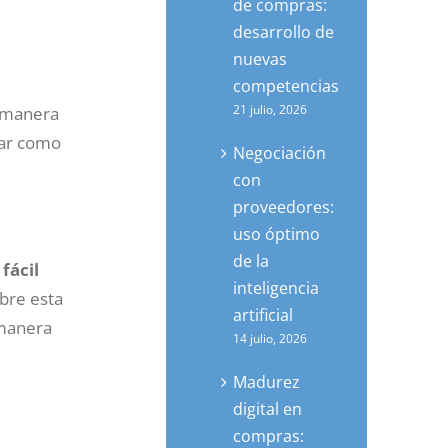
de compras:
desarrollo de
nuevas
competencias
21 julio, 2026
e manera
lar como
Negociación
con
proveedores:
uso óptimo
de la
fácil
inteligencia
bre esta
artificial
 manera
14 julio, 2026
Madurez
digital en
compras: