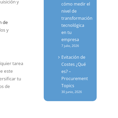
isición y
cómo medir el
nivel de
transformación
n de
tecnológica
dos y
en tu
empresa
7 julio, 2026
Evitación de
lquier tarea
Costes ¿Qué
De este
es? –
sificar tu
Procurement
Topics
os de
30 junio, 2026