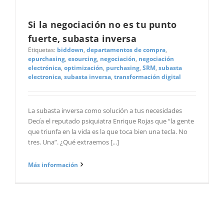
Si la negociación no es tu punto
fuerte, subasta inversa
Etiquetas:
biddown
,
departamentos de compra
,
epurchasing
,
esourcing
,
negociación
,
negociación
electrónica
,
optimización
,
purchasing
,
SRM
,
subasta
electronica
,
subasta inversa
,
transformación digital
La subasta inversa como solución a tus necesidades
Decía el reputado psiquiatra Enrique Rojas que “la gente
que triunfa en la vida es la que toca bien una tecla. No
tres. Una”. ¿Qué extraemos [...]
Más información