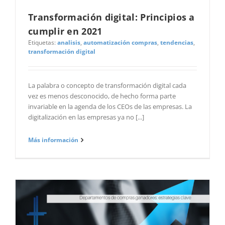
Transformación digital: Principios a
cumplir en 2021
Etiquetas:
analisis
,
automatización compras
,
tendencias
,
transformación digital
La palabra o concepto de transformación digital cada
vez es menos desconocido, de hecho forma parte
invariable en la agenda de los CEOs de las empresas. La
digitalización en las empresas ya no [...]
Más información