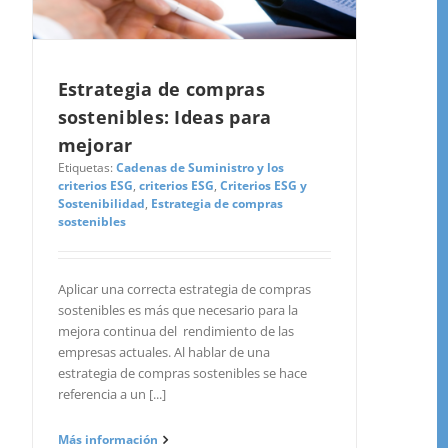
Estrategia de compras
sostenibles: Ideas para
mejorar
empresa para selección automática de los módulos 
Etiquetas:
Cadenas de Suministro y los
criterios ESG
,
criterios ESG
,
Criterios ESG y
ña
Empresa mediana
Empresa grande
Sostenibilidad
,
Estrategia de compras
sostenibles
r:
o
Aplicar una correcta estrategia de compras
actos
sostenibles es más que necesario para la
mejora continua del rendimiento de las
edores
empresas actuales. Al hablar de una
estrategia de compras sostenibles se hace
referencia a un [...]
ctrónica
atos
Más información