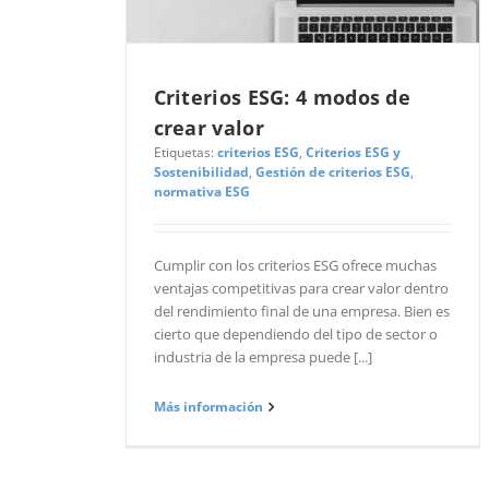
País
Criterios ESG: 4 modos de
crear valor
Etiquetas:
criterios ESG
,
Criterios ESG y
Elige tamaño de 
Sostenibilidad
,
Gestión de criterios ESG
,
normativa ESG
Empresa peque
Me interesa conoce
Cumplir con los criterios ESG ofrece muchas
ventajas competitivas para crear valor dentro
Catálogo intern
del rendimiento final de una empresa. Bien es
cierto que dependiendo del tipo de sector o
Agenda de cont
industria de la empresa puede [...]
Portal de prove
Live Offers
Más información
Homologación
Negociación ele
Gestor de contr