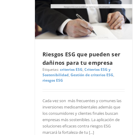
Riesgos ESG que pueden ser
dañinos para tu empresa
Etiquetas:
criterios ESG
,
Criterios ESG y
Sostenibilidad
,
Gestión de criterios ESG
,
riesgos ESG
Cada vez son más frecuentes y comunes las
inversiones medioambientales además que
los consumidores y clientes finales buscan
empresas más sostenibles. La aplicación de
soluciones eficaces contra riesgos ESG
marcará la fortaleza de tu [...]