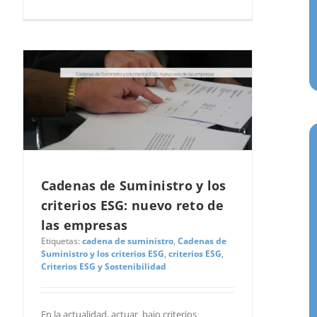
as
mpra
icitudes de Ordenes de Compra
da
Cadenas de Suministro y los
criterios ESG: nuevo reto de
las empresas
Etiquetas:
cadena de suministro
,
Cadenas de
Suministro y los criterios ESG
,
criterios ESG
,
Criterios ESG y Sostenibilidad
En la actualidad, actuar bajo criterios