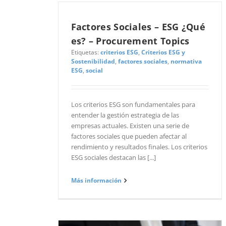
Gestor de factur
Subasta inversa
Factores Sociales – ESG ¿Qué
Ordenes de co
es? – Procurement Topics
Workflow de sol
Etiquetas:
criterios ESG
,
Criterios ESG y
Compra agrega
Sostenibilidad
,
factores sociales
,
normativa
ESG
,
social
Los criterios ESG son fundamentales para
entender la gestión estrategia de las
empresas actuales. Existen una serie de
factores sociales que pueden afectar al
rendimiento y resultados finales. Los criterios
ESG sociales destacan las [...]
Más información