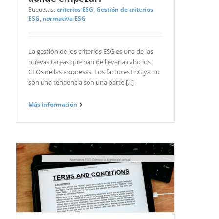
Etiquetas:
criterios ESG
,
Gestión de criterios
ESG
,
normativa ESG
La gestión de los criterios ESG es una de las
nuevas tareas que han de llevar a cabo los
CEOs de las empresas. Los factores ESG ya no
son una tendencia son una parte [...]
Más información